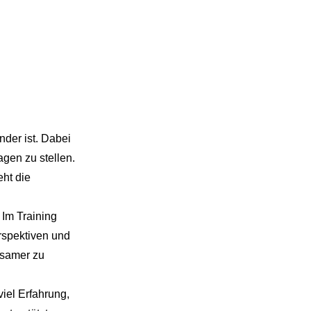
nder ist. Dabei
agen zu stellen.
eht die
 Im Training
rspektiven und
ksamer zu
viel Erfahrung,