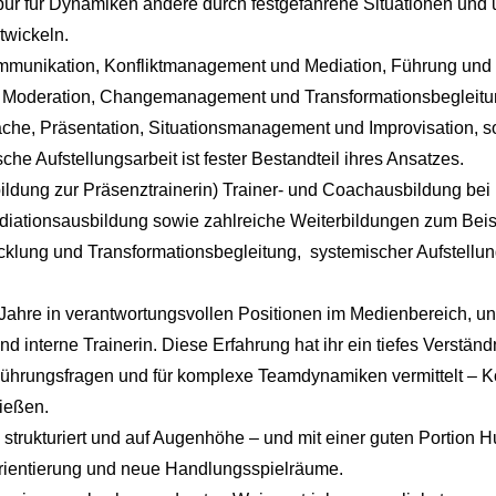
ür für Dynamiken andere durch festgefahrene Situationen und u
twickeln.
Kommunikation, Konfliktmanagement und Mediation, Führung und
Moderation, Changemanagement und Transformationsbegleitu
che, Präsentation, Situationsmanagement und Improvisation, s
he Aufstellungsarbeit ist fester Bestandteil ihres Ansatzes.
sbildung zur Präsenztrainerin) Trainer- und Coachausbildung bei
Mediationsausbildung sowie zahlreiche Weiterbildungen zum Beis
cklung und Transformationsbegleitung, systemischer Aufstellun
e Jahre in verantwortungsvollen Positionen im Medienbereich, u
d interne Trainerin. Diese Erfahrung hat ihr ein tiefes Verständn
Führungsfragen und für komplexe Teamdynamiken vermittelt – 
ließen.
r, strukturiert und auf Augenhöhe – und mit einer guten Portion 
, Orientierung und neue Handlungsspielräume.