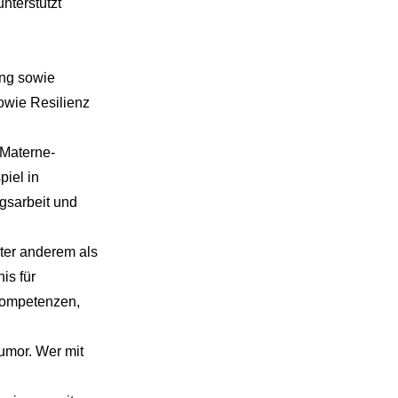
nterstützt
ng sowie
owie Resilienz
 Materne-
piel in
gsarbeit und
nter anderem als
is für
Kompetenzen,
Humor. Wer mit