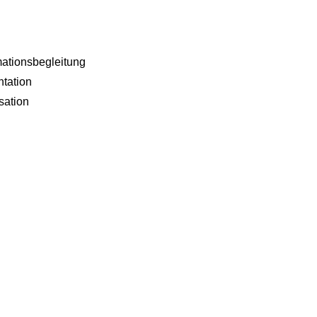
tionsbegleitung
ntation
sation