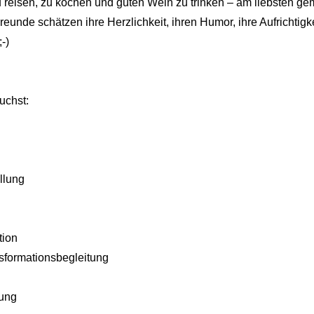
 reisen, zu kochen und guten Wein zu trinken – am liebsten g
unde schätzen ihre Herzlichkeit, ihren Humor, ihre Aufrichtigke
-)
uchst:
llung
tion
sformationsbegleitung
ung