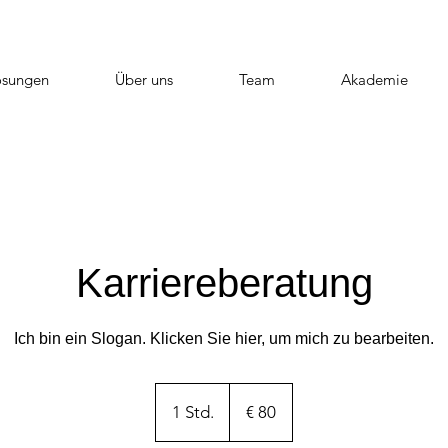
ösungen
Über uns
Team
Akademie
Karriereberatung
Ich bin ein Slogan. Klicken Sie hier, um mich zu bearbeiten.
80
Euro
1 Std.
1
€ 80
S